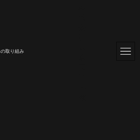
株
式
会
社
東
Gsの取り組み
京
玉
子
本
舗